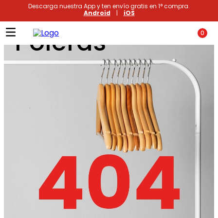
Descarga nuestra App y ten envío gratis en 1° compra.
Android
|
iOS
Poleras
0
Términos más buscados
1
.
xiomi
2
.
polos
3
.
polos mujer
4
.
casacas
5
.
casaca hombre
6
.
polo mujer
7
.
polos hombre
8
.
polo