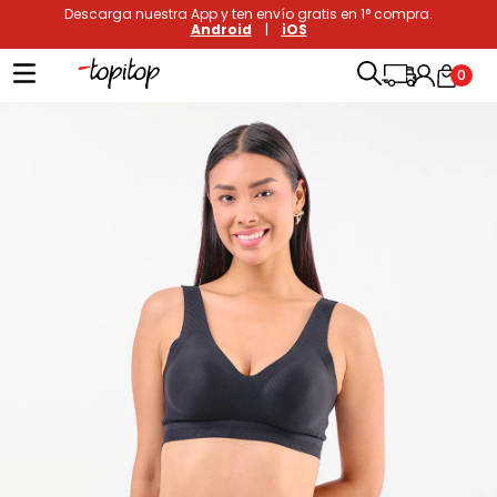
Descarga nuestra App y ten envío gratis en 1° compra.
Android
|
iOS
0
Términos más buscados
1
.
xiomi
2
.
polos
3
.
casaca hombre
4
.
casacas
5
.
polo mujer
6
.
polos mujer
7
.
polos hombre
8
.
polo