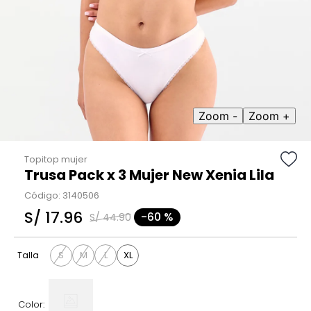
9
.
hawk
10
.
casaca
Zoom -
Zoom +
Topitop mujer
Trusa Pack x 3 Mujer New Xenia Lila
Código
:
3140506
S/
17
.
96
-
60 %
S/
44
.
90
S
M
L
XL
Talla
Color: