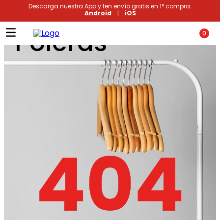
Descarga nuestra App y ten envío gratis en 1° compra.
Android
|
iOS
Poleras
0
Términos más buscados
1
.
xiomi
2
.
polos
3
.
casaca hombre
4
.
casacas
5
.
polo mujer
6
.
polos mujer
7
.
polo hombre
8
.
polos hombre