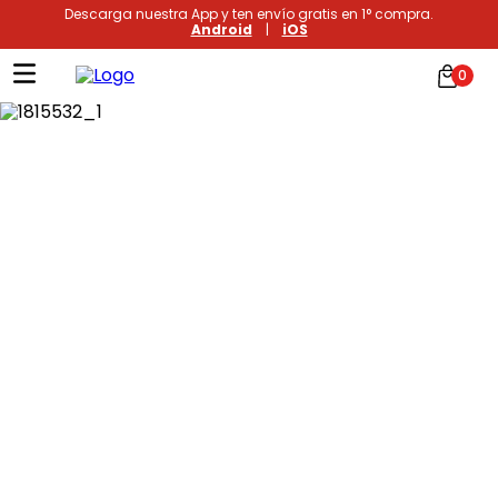
Descarga nuestra App y ten envío gratis en 1° compra.
Android
|
iOS
0
Términos más buscados
1
.
xiomi
2
.
polos
3
.
casaca hombre
4
.
casacas
5
.
polo mujer
6
.
polos mujer
7
.
polos hombre
8
.
polo