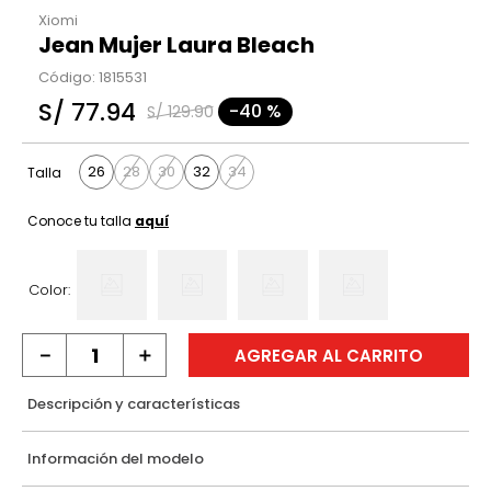
Xiomi
Jean Mujer Laura Bleach
Código
:
1815531
S/
77
.
94
-
40 %
S/
129
.
90
26
28
30
32
34
Talla
Conoce tu talla
aquí
Color:
－
＋
AGREGAR AL CARRITO
Descripción y características
Información del modelo