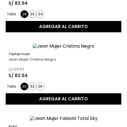
S/
83
.
94
28
30
34
Talla
AGREGAR AL CARRITO
Topitop mujer
40 %
Jean Mujer Cristina Negro
S/
139
.
90
S/
83
.
94
30
32
36
Talla
AGREGAR AL CARRITO
Xiomi