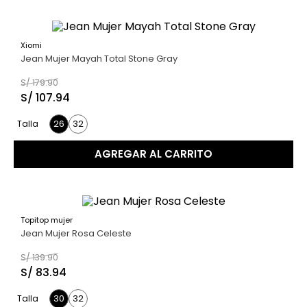
Xiomi
40 %
Jean Mujer Mayah Total Stone Gray
S/
179
.
90
S/
107
.
94
26
32
Talla
AGREGAR AL CARRITO
Topitop mujer
40 %
Jean Mujer Rosa Celeste
S/
139
.
90
S/
83
.
94
30
32
Talla