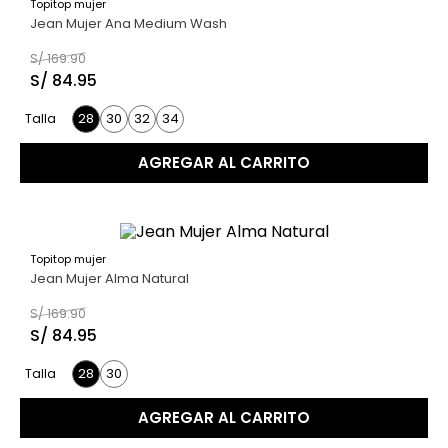
Topitop mujer
50 %
9
.
casaca
Jean Mujer Ana Medium Wash
10
.
casaca mujer
S/
169
.
90
S/
84
.
95
28
30
32
34
Talla
AGREGAR AL CARRITO
Topitop mujer
50 %
Jean Mujer Alma Natural
S/
169
.
90
S/
84
.
95
28
30
Talla
AGREGAR AL CARRITO