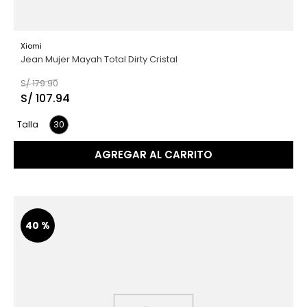
Xiomi
Jean Mujer Mayah Total Dirty Cristal
S/
179
.
90
S/
107
.
94
30
Talla
AGREGAR AL CARRITO
40 %