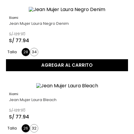
Xiomi
40 %
Jean Mujer Laura Negro Denim
S/
129
.
90
S/
77
.
94
28
34
Talla
AGREGAR AL CARRITO
Xiomi
40 %
Jean Mujer Laura Bleach
S/
129
.
90
S/
77
.
94
26
32
Talla