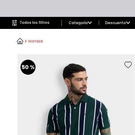
9
.
hawk
10
.
casaca
Todos los filtros
Categoría
Descuento
Polos para Hombre
Hasta 30%
Casacas Hombre
30% - 40%
Hombre
Chompas para Hombre
40% - 50%
Camisas Hombre
50% - 60%
Hombre
Mas de 60%
50 %
Jeans Hombre
Poleras para Hombre
Pantalones para Hombre
Calcetines y ropa interior
Bermudas para Hombre
Joggers y Buzos para Hombre
Chalecos para Hombre
Ropa básica Hombre