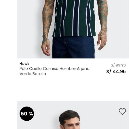
Accesorios
Deporte hombre
Hawk
S/
89
.
90
Polo Cuello Camisa Hombre Arjona
S/
44
.
95
Verde Botella
S
M
L
XL
Talla
AGREGAR AL CARRITO
50 %