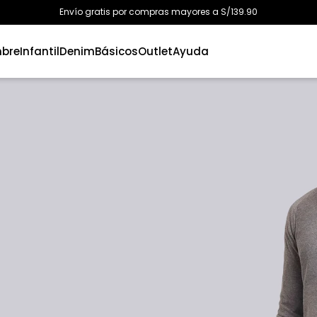
Envío gratis por compras mayores a S/139.90
bre
Infantil
Denim
Básicos
Outlet
Ayuda