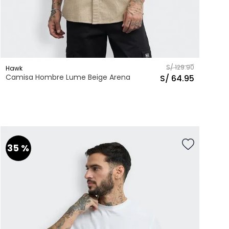
S/
129
.
90
Hawk
Camisa Hombre Lume Beige Arena
S/
64
.
95
XS
S
M
L
XL
Talla
AGREGAR AL CARRITO
35 %