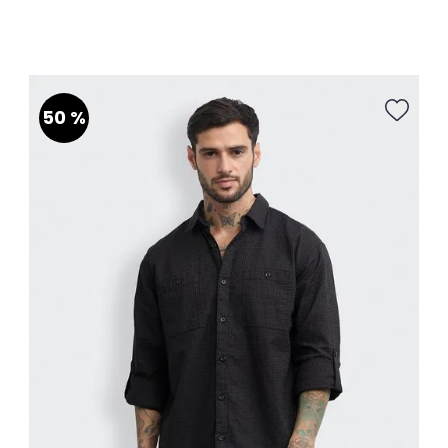
XS
S
M
L
XL
Talla
AGREGAR AL CARRITO
50 %