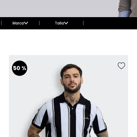
Marca
Talla
Topitop hombre
TU
Hawk
XS
Hawk Active
S
M
L
50 %
XL
XXL
26
28
30
32
34
36