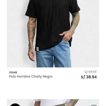
S/
59
.
90
Hawk
Polo Hombre Charly Negro
S/
38
.
94
XS
S
M
L
Talla
AGREGAR AL CARRITO