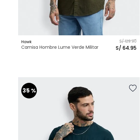
S/
129
.
90
Hawk
Camisa Hombre Lume Verde Militar
S/
64
.
95
XS
S
M
L
XL
Talla
AGREGAR AL CARRITO
35 %