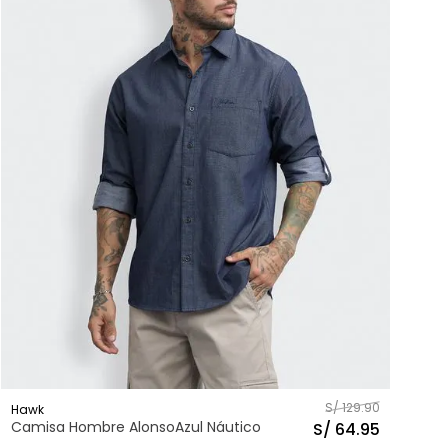
S/
129
.
90
Hawk
Camisa Hombre AlonsoAzul Náutico
S/
64
.
95