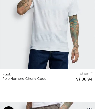
S/
59
.
90
Hawk
Polo Hombre Charly Coco
S/
38
.
94
XS
S
M
L
XL
Talla
AGREGAR AL CARRITO