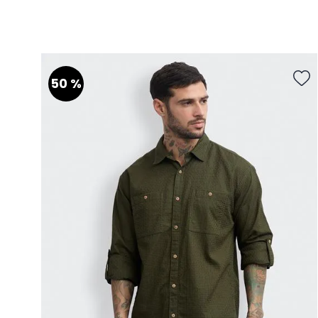
XS
S
M
L
XL
Talla
AGREGAR AL CARRITO
50 %