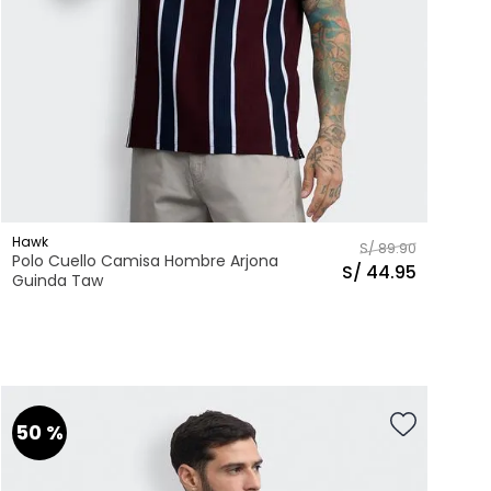
Hawk
S/
89
.
90
Polo Cuello Camisa Hombre Arjona
S/
44
.
95
Guinda Taw
S
M
L
XL
Talla
AGREGAR AL CARRITO
50 %