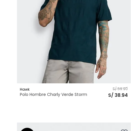
S/
59
.
90
Hawk
Polo Hombre Charly Verde Storm
S/
38
.
94
XS
S
M
L
Talla
AGREGAR AL CARRITO