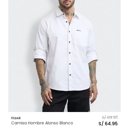
S/
129
.
90
Hawk
Camisa Hombre Alonso Blanco
S/
64
.
95