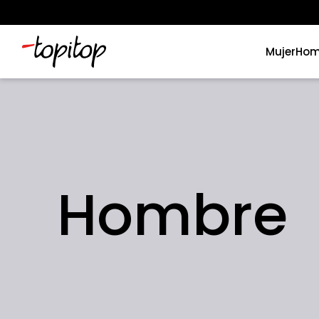
Mujer
Hom
Términos más buscados
1
.
xiomi
2
.
polos
Hombre
3
.
polos mujer
4
.
casaca hombre
5
.
casacas
6
.
polo mujer
7
.
polos hombre
8
.
polo