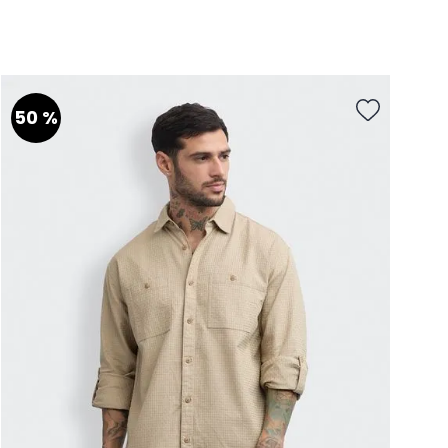
XS
S
M
L
XL
Talla
AGREGAR AL CARRITO
50 %