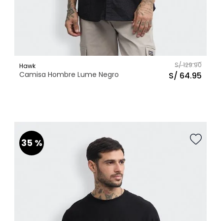
S/
129
.
90
Hawk
Camisa Hombre Lume Negro
S/
64
.
95
XS
S
M
L
XL
Talla
AGREGAR AL CARRITO
35 %