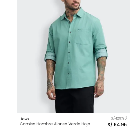
S/
129
.
90
Hawk
Camisa Hombre Alonso Verde Hoja
S/
64
.
95