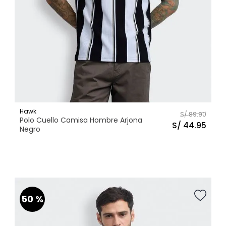
38
Hawk
S/
89
.
90
Polo Cuello Camisa Hombre Arjona
S/
44
.
95
Negro
S
M
L
XL
Talla
AGREGAR AL CARRITO
50 %