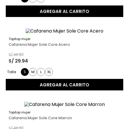
9
.
hawk
AGREGAR AL CARRITO
10
.
casaca
Topitop mujer
40 %
Cafarena Mujer Sole Core Acero
S/
49
.
90
S/
29
.
94
S
M
L
XL
Talla
AGREGAR AL CARRITO
Topitop mujer
40 %
Cafarena Mujer Sole Core Marron
S/
49
.
90