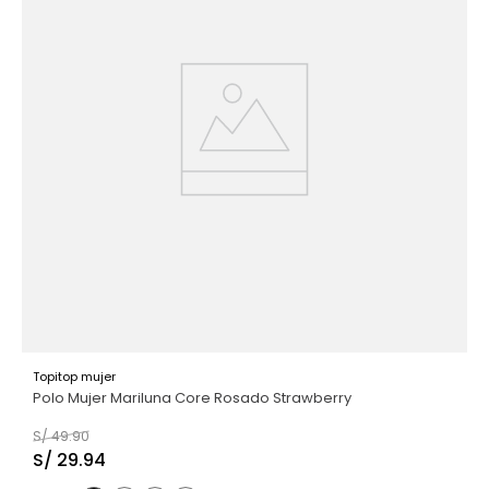
Topitop mujer
Polo Mujer Mariluna Core Rosado Strawberry
S/
49
.
90
S/
29
.
94