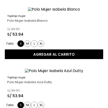
Topitop mujer
40 %
Polo Mujer Isabela Blanco
S/
89
.
90
S/
53
.
94
S
M
L
XL
Talla
AGREGAR AL CARRITO
Topitop mujer
40 %
Polo Mujer Isabela Azul Dutty
S/
89
.
90
S/
53
.
94
S
M
L
XL
Talla