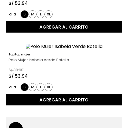
S/
53
.
94
S
M
L
XL
Talla
AGREGAR AL CARRITO
Topitop mujer
40 %
Polo Mujer Isabela Verde Botella
S/
89
.
90
S/
53
.
94
S
M
L
XL
Talla
AGREGAR AL CARRITO