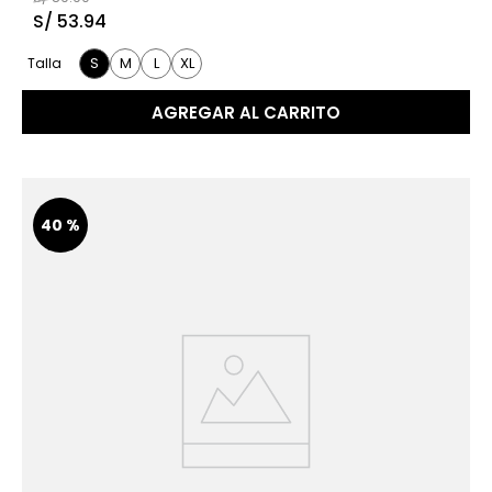
S/
53
.
94
S
M
L
XL
Talla
AGREGAR AL CARRITO
40 %