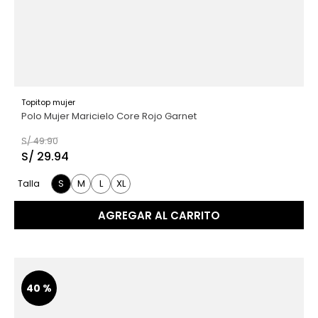
Topitop mujer
Polo Mujer Maricielo Core Rojo Garnet
S/
49
.
90
S/
29
.
94
S
M
L
XL
Talla
AGREGAR AL CARRITO
40 %