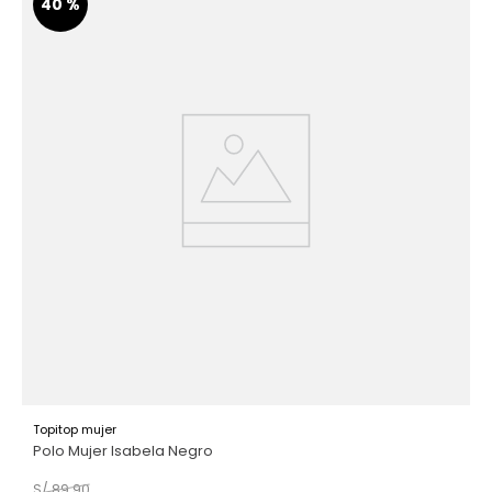
40 %
Topitop mujer
Polo Mujer Isabela Negro
S/
89
.
90