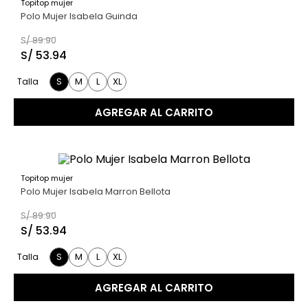
Topitop mujer
40 %
Polo Mujer Isabela Guinda
S/
89
.
90
S/
53
.
94
S
M
L
XL
Talla
AGREGAR AL CARRITO
Topitop mujer
40 %
Polo Mujer Isabela Marron Bellota
S/
89
.
90
S/
53
.
94
S
M
L
XL
Talla
AGREGAR AL CARRITO