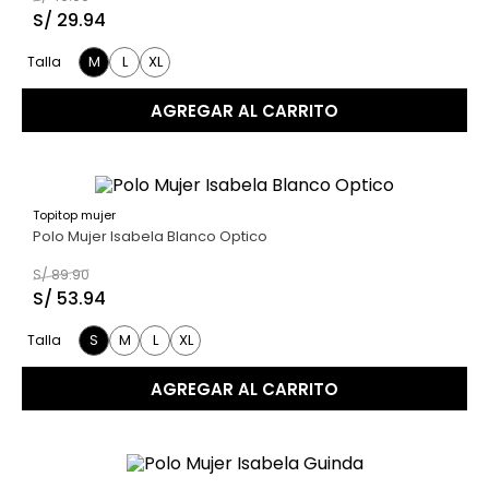
S/
29
.
94
M
L
XL
Talla
AGREGAR AL CARRITO
Topitop mujer
40 %
Polo Mujer Isabela Blanco Optico
S/
89
.
90
S/
53
.
94
S
M
L
XL
Talla
AGREGAR AL CARRITO