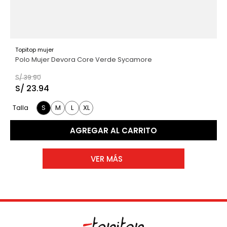
Topitop mujer
Polo Mujer Devora Core Verde Sycamore
S/
39
.
90
S/
23
.
94
S
M
L
XL
Talla
AGREGAR AL CARRITO