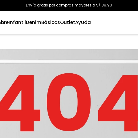
Envío gratis por compras mayores a S/139.90
bre
Infantil
Denim
Básicos
Outlet
Ayuda