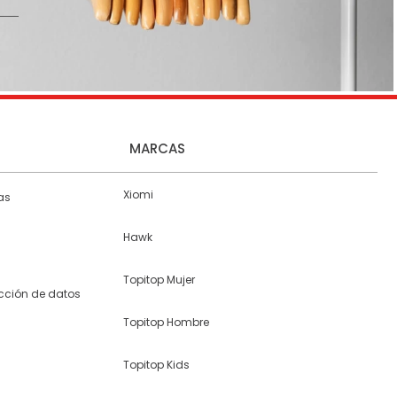
MARCAS
Xiomi
as
Hawk
Topitop Mujer
ección de datos
Topitop Hombre
Topitop Kids