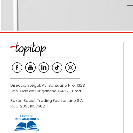
9
.
hawk
10
.
casaca
Dirección Legal: Av. Santuario Nro. 1323
San Juan de Lurigancho 15427 - Lima
Razón Social: Trading Fashion Line S.A.
RUC: 20501057682