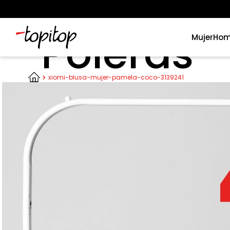
Poleras
Mujer
Hom
Términos más buscados
xiomi-blusa-mujer-pamela-coco-3139241
1
.
xiomi
2
.
polos
3
.
casaca hombre
4
.
casacas
5
.
polo mujer
6
.
polos mujer
7
.
polos hombre
8
.
polo