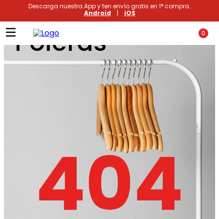
Descarga nuestra App y ten envío gratis en 1° compra.
Android
|
iOS
Poleras
0
Términos más buscados
1
.
xiomi
2
.
polos
3
.
casaca hombre
4
.
polo mujer
5
.
casacas
6
.
polos mujer
7
.
polos hombre
8
.
polo