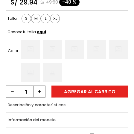
S/
29
.
94
-
40 %
S/
49
.
90
9
.
casaca
10
.
casaca mujer
S
M
L
XL
Talla
Conoce tu talla
aquí
Color:
－
＋
AGREGAR AL CARRITO
Descripción y características
Información del modelo